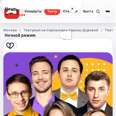
Меню
×
Концерты
Театр
Стендап
Выставки
Квест
Москва
Концерты
Москва
Театриум на Серпуховке Терезы Дуровой
Театр
Ночной режим
☀
☾
Театр
Стендап
Выставки
Квесты
Экскурсии
Спорт
События