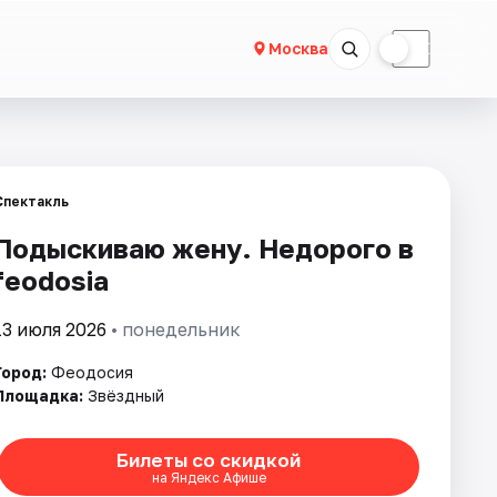
☀
☾
Москва
Спектакль
Подыскиваю жену. Недорого в
feodosia
13 июля 2026
• понедельник
Город:
Феодосия
Площадка:
Звёздный
Билеты со скидкой
на Яндекс Афише