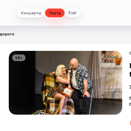
Концерты
Театр
Ещё
едорого
16+