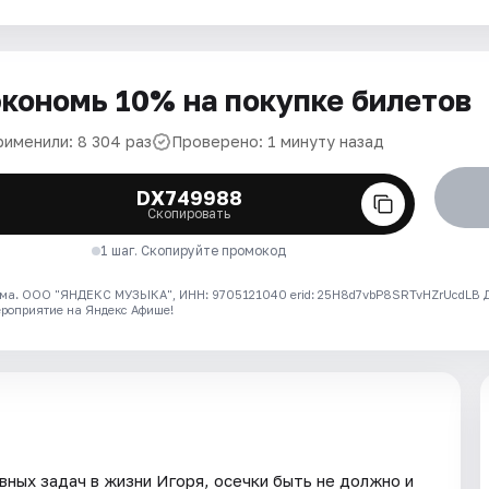
кономь 10% на покупке билетов
рименили: 8 304 раз
Проверено: 1 минуту назад
DX749988
Скопировать
1 шаг. Скопируйте промокод
ма. ООО "ЯНДЕКС МУЗЫКА", ИНН: 9705121040 erid: 25H8d7vbP8SRTvHZrUcdLB
ероприятие на Яндекс Афише!
вных задач в жизни Игоря, осечки быть не должно и