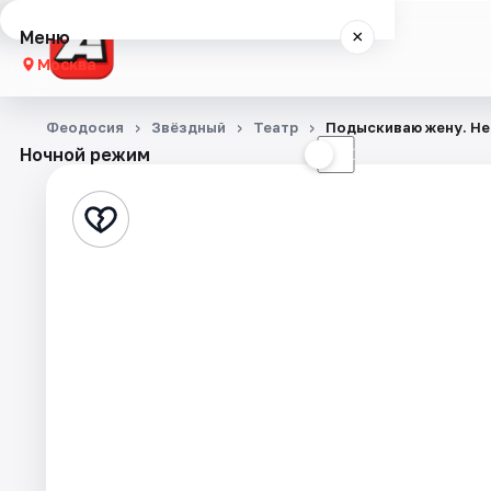
Меню
×
Москва
Концерты
Феодосия
Звёздный
Театр
Подыскиваю жену. Н
Ночной режим
☀
☾
Театр
Города
Площадки
Артисты
Рейтинги