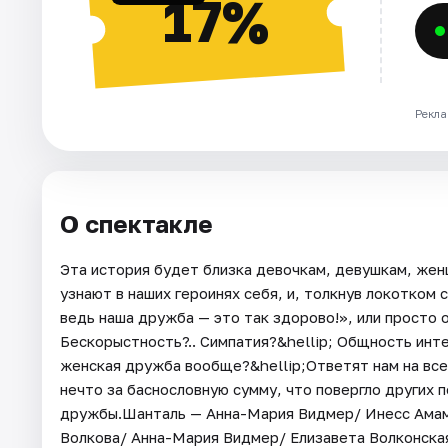
17%
Рекла
О спектакле
Эта история будет близка девочкам, девушкам, жен
узнают в наших героинях себя, и, толкнув локотком 
ведь наша дружба — это так здорово!», или просто о
Бескорыстность?.. Симпатия?&hellip; Общность инте
женская дружба вообще?&hellip;Ответят нам на все 
нечто за баснословную сумму, что повергло других 
дружбы.Шанталь — Анна-Мария Видмер/ Инесс Амами
Волкова/ Анна-Мария Видмер/ Елизавета Волконска