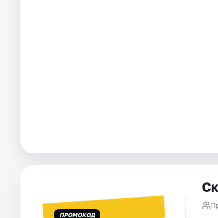
Города
Площадки
Артисты
Рейтинги
Ск
П
ПРОМОКОД