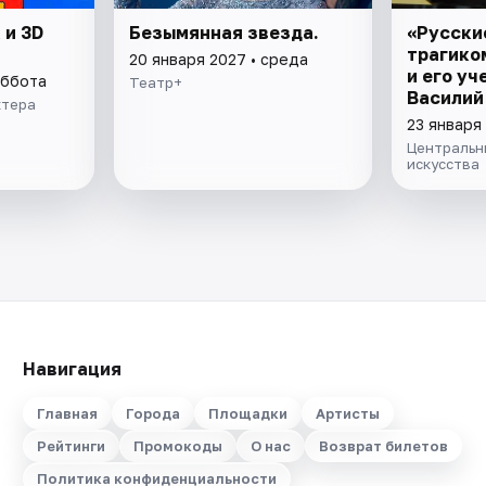
 и 3D
Безымянная звезда.
«Русски
трагико
20 января 2027 • среда
и его уч
уббота
Театр+
Василий
ктера
«Энерги
23 января
Центральн
искусства
Навигация
Главная
Города
Площадки
Артисты
Рейтинги
Промокоды
О нас
Возврат билетов
Политика конфиденциальности