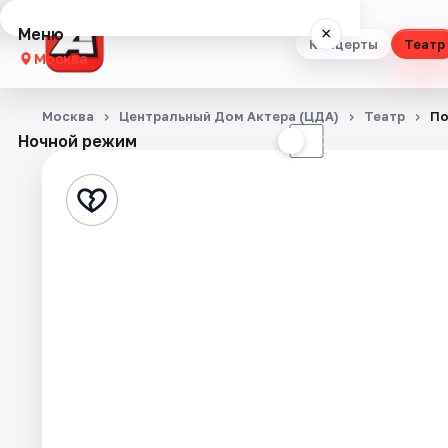
Меню
×
Концерты
Театр
Москва
Концерты
Москва
Центральный Дом Актера (ЦДА)
Театр
По
Ночной режим
☀
☾
Театр
Стендап
Выставки
Квесты
Экскурсии
Спорт
События