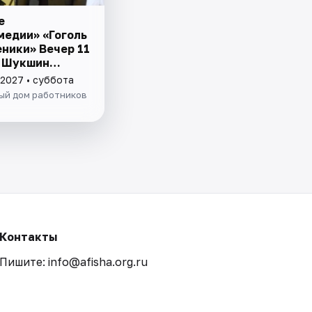
е
медии» «Гоголь
еники» Вечер 11
 Шукшин
чные люди»
 2027 • суббота
ый дом работников
Контакты
Пишите: info@afisha.org.ru