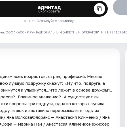
адмитад
Скопировать
1 шаг. Скопируйте промокод
ма. ООО "КАССИР.РУ-НАЦИОНАЛЬНЫЙ БИЛЕТНЫЙ ОПЕРАТОР", ИНН: 7841075409
щинам всех возрастов, стран, профессий. Многие
свою лучшую подружку скажут: «Ну что, подруга, а
бнимутся и улыбнутся...Что лежит в основе дружбы?..
ресов?.. Взаимное уважение?.. А существует ли
эти вопросы три подруги, одна из которых купила
подруг в шок и заставило переосмыслить годы их
/ Яна ВолковаФлоранс — Анастасия Клименко / Яна
яСофи — Ивонна Пан / Анастасия КлименкоРежиссер: