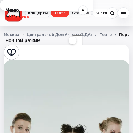
Меню
×
Концерты
Театр
Стендап
Выставки
Квест
Москва
Концерты
Москва
Центральный Дом Актера (ЦДА)
Театр
Подру
Ночной режим
☀
☾
Театр
Стендап
Выставки
Квесты
Экскурсии
Спорт
События