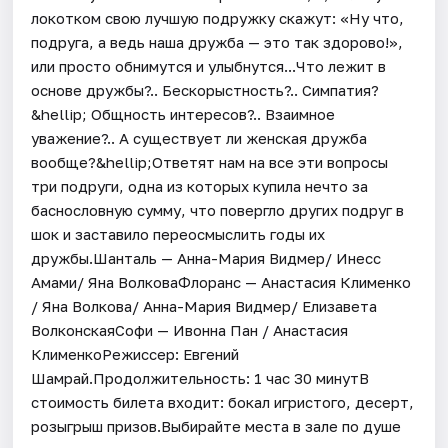
локотком свою лучшую подружку скажут: «Ну что,
подруга, а ведь наша дружба — это так здорово!»,
или просто обнимутся и улыбнутся...Что лежит в
основе дружбы?.. Бескорыстность?.. Симпатия?
&hellip; Общность интересов?.. Взаимное
уважение?.. А существует ли женская дружба
вообще?&hellip;Ответят нам на все эти вопросы
три подруги, одна из которых купила нечто за
баснословную сумму, что повергло других подруг в
шок и заставило переосмыслить годы их
дружбы.Шанталь — Анна-Мария Видмер/ Инесс
Амами/ Яна ВолковаФлоранс — Анастасия Клименко
/ Яна Волкова/ Анна-Мария Видмер/ Елизавета
ВолконскаяСофи — Ивонна Пан / Анастасия
КлименкоРежиссер: Евгений
Шамрай.Продолжительность: 1 час 30 минутВ
стоимость билета входит: бокал игристого, десерт,
розыгрыш призов.Выбирайте места в зале по душе