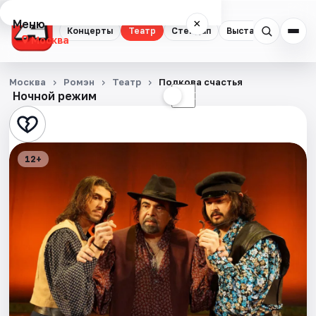
Меню
×
Концерты
Театр
Стендап
Выставки
Квест
Москва
Концерты
Москва
Ромэн
Театр
Подкова счастья
Ночной режим
☀
☾
Театр
Стендап
12+
Выставки
Квесты
Экскурсии
Спорт
События