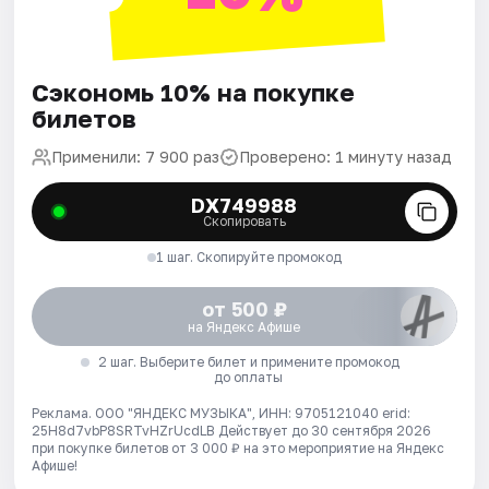
Сэкономь 10% на покупке
билетов
Применили: 7 900 раз
Проверено: 1 минуту назад
DX749988
Скопировать
1 шаг. Скопируйте промокод
от 500 ₽
на Яндекс Афише
2 шаг. Выберите билет и примените промокод
до оплаты
Реклама. ООО "ЯНДЕКС МУЗЫКА", ИНН: 9705121040 erid:
25H8d7vbP8SRTvHZrUcdLB
Действует до 30 сентября 2026
при покупке билетов от 3 000 ₽ на это мероприятие на Яндекс
Афише!