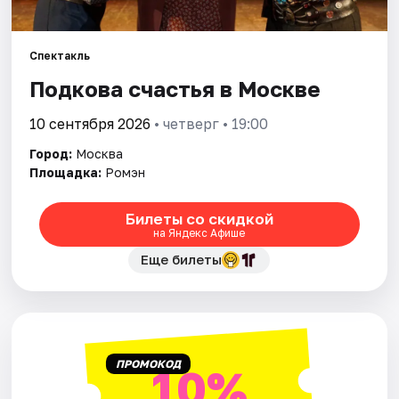
Города
Спектакль
Подкова счастья в Москве
Площадки
10 сентября 2026
• четверг • 19:00
Артисты
Город:
Москва
Рейтинги
Площадка:
Ромэн
Билеты со скидкой
на Яндекс Афише
Еще билеты
ПРОМОКОД
10%