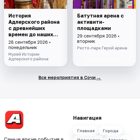
История
Батутная арена с
Адлерского района
активити-
с древнейших
площадками
времен до наших
29 сентября 2026 •
дней. Экскурсия
вторник
28 сентября 2026 •
понедельник
Ресто-парк Герой арена
Музей Истории
Адлерского района
→
Все мероприятия в Сочи
Навигация
Главная
Города
Самые яркие события в