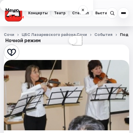
Меню
×
Концерты
Театр
Стендап
Выставки
Квест
Сочи
Концерты
Сочи
ЦБС Лазаревского района Сочи
События
Под с
Ночной режим
☀
☾
Театр
Стендап
Выставки
Квесты
Экскурсии
Спорт
События