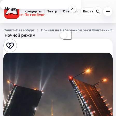
Меню
×
Концерты
Театр
Стендап
Выставки
Квест
Санкт-Петербург
Концерты
Санкт-Петербург
Причал на Набережной реки Фонтанки 53
Ночной режим
☀
☾
Театр
Стендап
Выставки
Квесты
Экскурсии
Спорт
События