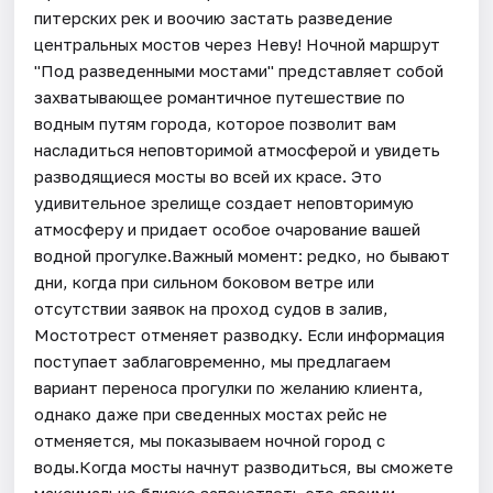
питерских рек и воочию застать разведение
центральных мостов через Неву! Ночной маршрут
"Под разведенными мостами" представляет собой
захватывающее романтичное путешествие по
водным путям города, которое позволит вам
насладиться неповторимой атмосферой и увидеть
разводящиеся мосты во всей их красе. Это
удивительное зрелище создает неповторимую
атмосферу и придает особое очарование вашей
водной прогулке.Важный момент: редко, но бывают
дни, когда при сильном боковом ветре или
отсутствии заявок на проход судов в залив,
Мостотрест отменяет разводку. Если информация
поступает заблаговременно, мы предлагаем
вариант переноса прогулки по желанию клиента,
однако даже при сведенных мостах рейс не
отменяется, мы показываем ночной город с
воды.Когда мосты начнут разводиться, вы сможете
максимально близко запечетлеть это своими