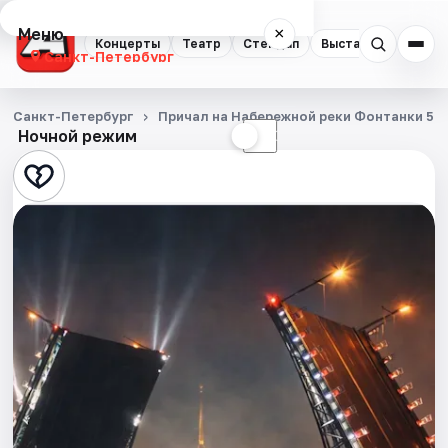
Меню
×
Концерты
Театр
Стендап
Выставки
Квест
Санкт-Петербург
Концерты
Санкт-Петербург
Причал на Набережной реки Фонтанки 53
Ночной режим
☀
☾
Театр
Стендап
Выставки
Квесты
Экскурсии
Спорт
События