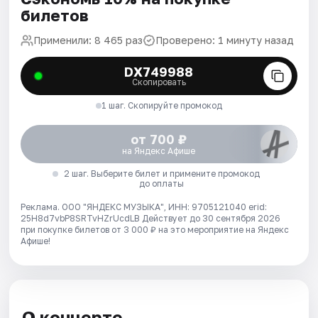
билетов
Применили: 8 465 раз
Проверено: 1 минуту назад
DX749988
Скопировать
1 шаг. Скопируйте промокод
от 700 ₽
на Яндекс Афише
2 шаг. Выберите билет и примените промокод
до оплаты
Реклама. ООО "ЯНДЕКС МУЗЫКА", ИНН: 9705121040 erid:
25H8d7vbP8SRTvHZrUcdLB
Действует до 30 сентября 2026
при покупке билетов от 3 000 ₽ на это мероприятие на Яндекс
Афише!
О концерте