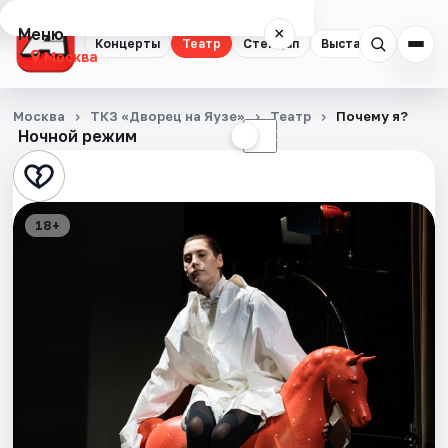
Меню
×
Концерты
Театр
Стендап
Выставки
Квест
Москва
Концерты
Москва
ТКЗ «Дворец на Яузе»
Театр
Почему я?
Ночной режим
☀
☾
Театр
Стендап
18+
Выставки
Квесты
Экскурсии
Спорт
События