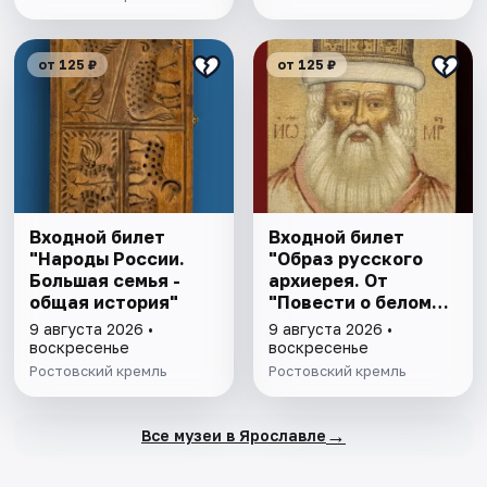
от 125 ₽
от 125 ₽
Входной билет
Входной билет
"Народы России.
"Образ русского
Большая семья -
архиерея. От
общая история"
"Повести о белом
клобуке" до
9 августа 2026 •
9 августа 2026 •
восстановления
воскресенье
воскресенье
патриаршества"
Ростовский кремль
Ростовский кремль
→
Все музеи в Ярославле