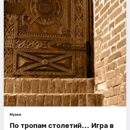
Города
Площадки
Артисты
Рейтинги
Музеи
По тропам столетий... Игра в