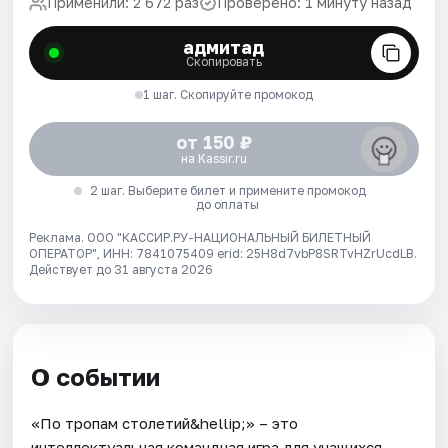
Применили: 2 672 раз
Проверено: 1 минуту назад
адмитад
Скопировать
1 шаг. Скопируйте промокод
от 150 ₽
на Kassir.ru
2 шаг. Выберите билет и примените промокод
до оплаты
Реклама. ООО "КАССИР.РУ-НАЦИОНАЛЬНЫЙ БИЛЕТНЫЙ
ОПЕРАТОР", ИНН: 7841075409 erid: 25H8d7vbP8SRTvHZrUcdLB.
Действует до 31 августа 2026
О событии
«По тропам столетий&hellip;» – это
интеллектуальная командная игра для учащихся