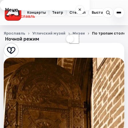
Меню
×
Концерты
Театр
Стендап
Выставки
Квест
Ярославль
Концерты
Ярославль
Угличский музей
Музеи
По тропам столети
Ночной режим
☀
☾
Театр
Стендап
Выставки
Квесты
Экскурсии
События