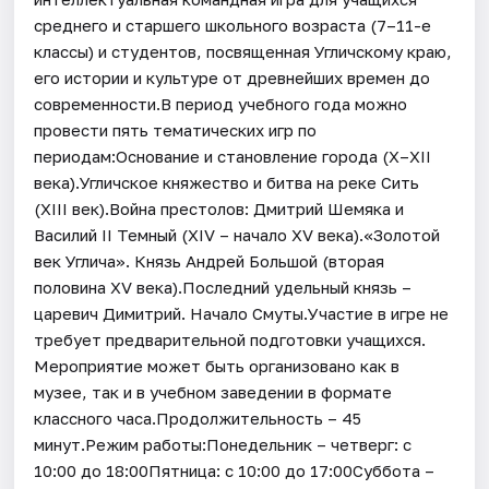
среднего и старшего школьного возраста (7–11-е
классы) и студентов, посвященная Угличскому краю,
его истории и культуре от древнейших времен до
современности.В период учебного года можно
провести пять тематических игр по
периодам:Основание и становление города (X–XII
века).Угличское княжество и битва на реке Сить
(XIII век).Война престолов: Дмитрий Шемяка и
Василий II Темный (XIV – начало XV века).«Золотой
век Углича». Князь Андрей Большой (вторая
половина XV века).Последний удельный князь –
царевич Димитрий. Начало Смуты.Участие в игре не
требует предварительной подготовки учащихся.
Мероприятие может быть организовано как в
музее, так и в учебном заведении в формате
классного часа.Продолжительность – 45
минут.Режим работы:Понедельник – четверг: с
10:00 до 18:00Пятница: с 10:00 до 17:00Суббота –