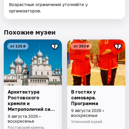
Возрастные ограничения уточняйте у
организаторов.
Похожие музеи
от 125 ₽
от 250 ₽
Архитектура
В гостях у
Ростовского
самовара.
кремля и
Программа
Митрополичий сад,
9 августа 2026 •
выставка
воскресенье
9 августа 2026 •
"Митрополичье
воскресенье
Угличский музей
варенье"
Ростовский кремль