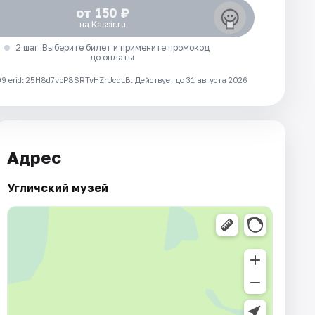
от 150 ₽
на Kassir.ru
2 шаг. Выберите билет и примените промокод
до оплаты
 erid: 25H8d7vbP8SRTvHZrUcdLB.
Действует до 31 августа 2026
Адрес
Угличский музей