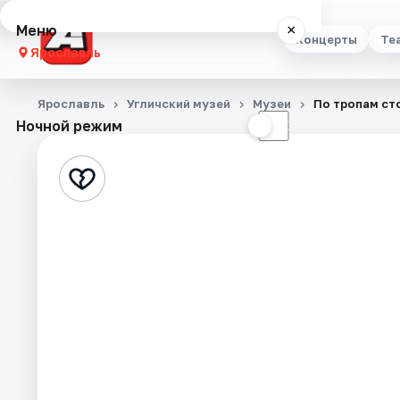
Меню
×
Концерты
Те
Ярославль
Концерты
Ярославль
Угличский музей
Музеи
По тропам сто
Ночной режим
☀
☾
Театр
Стендап
Выставки
Квесты
Экскурсии
События