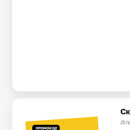
Города
Площадки
Артисты
Рейтинги
Ск
П
ПРОМОКОД