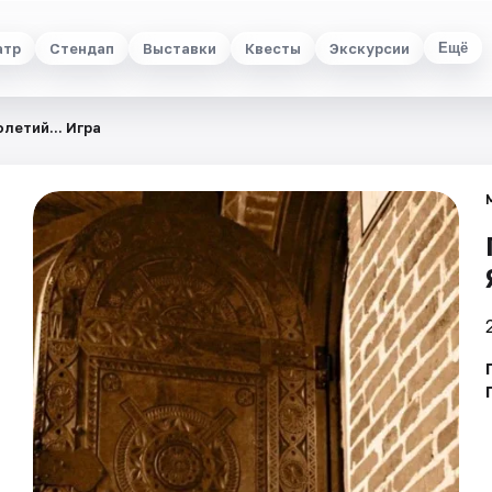
атр
Стендап
Выставки
Квесты
Экскурсии
Ещё
летий... Игра