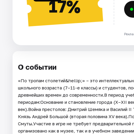
17%
Рекла
О событии
«По тропам столетий&hellip;» – это интеллектуальн
школьного возраста (7–11-е классы) и студентов, по
древнейших времен до современности.В период учеб
периодам:Основание и становление города (X–XII век
век).Война престолов: Дмитрий Шемяка и Василий II 
Князь Андрей Большой (вторая половина XV века).П
Смуты.Участие в игре не требует предварительной
организовано как в музее, так и в учебном заведен