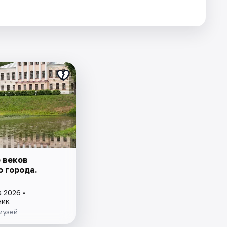
 веков
о города.
 2026 •
ник
музей