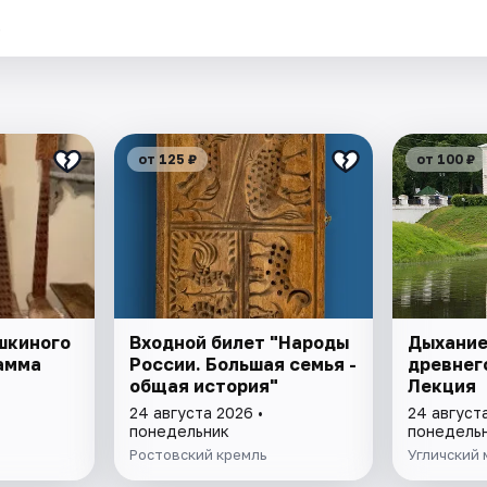
.
от 125 ₽
от 100 ₽
шкиного
Входной билет "Народы
Дыхание
амма
России. Большая семья -
древнег
общая история"
Лекция
24 августа 2026 •
24 августа
понедельник
понедель
Ростовский кремль
Угличский 