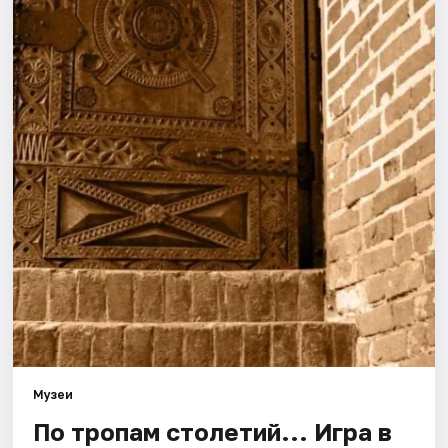
Города
Площадки
Артисты
Рейтинги
Музеи
По тропам столетий... Игра в