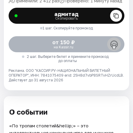
Применили: 2 412 раз
Проверено: 1 минуту назад
адмитад
Скопировать
1 шаг. Скопируйте промокод
от 150 ₽
на Kassir.ru
2 шаг. Выберите билет и примените промокод
до оплаты
Реклама. ООО "КАССИР.РУ-НАЦИОНАЛЬНЫЙ БИЛЕТНЫЙ
ОПЕРАТОР", ИНН: 7841075409 erid: 25H8d7vbP8SRTvHZrUcdLB.
Действует до 31 августа 2026
О событии
«По тропам столетий&hellip;» – это
интеллектуальная командная игра для учащихся