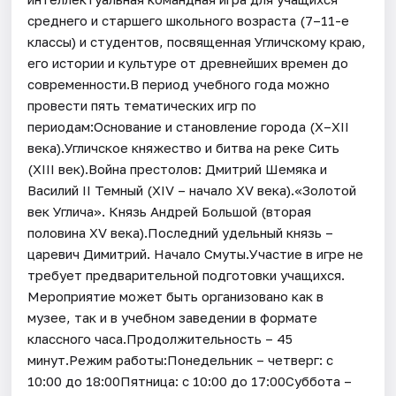
среднего и старшего школьного возраста (7–11-е
классы) и студентов, посвященная Угличскому краю,
его истории и культуре от древнейших времен до
современности.В период учебного года можно
провести пять тематических игр по
периодам:Основание и становление города (X–XII
века).Угличское княжество и битва на реке Сить
(XIII век).Война престолов: Дмитрий Шемяка и
Василий II Темный (XIV – начало XV века).«Золотой
век Углича». Князь Андрей Большой (вторая
половина XV века).Последний удельный князь –
царевич Димитрий. Начало Смуты.Участие в игре не
требует предварительной подготовки учащихся.
Мероприятие может быть организовано как в
музее, так и в учебном заведении в формате
классного часа.Продолжительность – 45
минут.Режим работы:Понедельник – четверг: с
10:00 до 18:00Пятница: с 10:00 до 17:00Суббота –