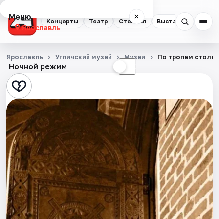
Меню
×
Концерты
Театр
Стендап
Выставки
Квест
Ярославль
Концерты
Ярославль
Угличский музей
Музеи
По тропам столети
Ночной режим
☀
☾
Театр
Стендап
Выставки
Квесты
Экскурсии
События