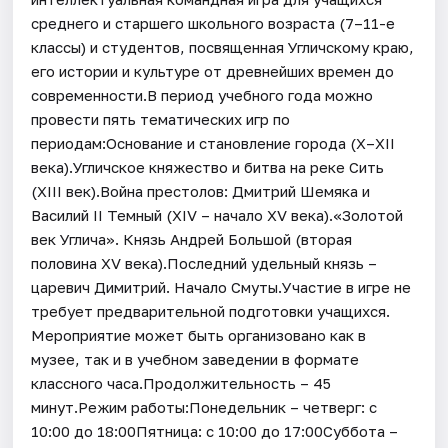
среднего и старшего школьного возраста (7–11-е
классы) и студентов, посвященная Угличскому краю,
его истории и культуре от древнейших времен до
современности.В период учебного года можно
провести пять тематических игр по
периодам:Основание и становление города (X–XII
века).Угличское княжество и битва на реке Сить
(XIII век).Война престолов: Дмитрий Шемяка и
Василий II Темный (XIV – начало XV века).«Золотой
век Углича». Князь Андрей Большой (вторая
половина XV века).Последний удельный князь –
царевич Димитрий. Начало Смуты.Участие в игре не
требует предварительной подготовки учащихся.
Мероприятие может быть организовано как в
музее, так и в учебном заведении в формате
классного часа.Продолжительность – 45
минут.Режим работы:Понедельник – четверг: с
10:00 до 18:00Пятница: с 10:00 до 17:00Суббота –