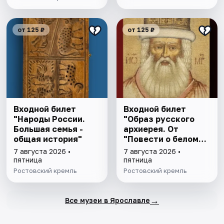
от 125 ₽
от 125 ₽
Входной билет
Входной билет
"Народы России.
"Образ русского
Большая семья -
архиерея. От
общая история"
"Повести о белом
клобуке" до
7 августа 2026 •
7 августа 2026 •
восстановления
пятница
пятница
патриаршества"
Ростовский кремль
Ростовский кремль
→
Все музеи в Ярославле