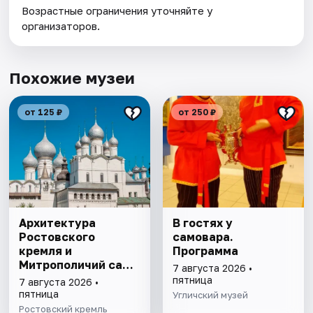
Возрастные ограничения уточняйте у
организаторов.
Похожие музеи
от 125 ₽
от 250 ₽
Архитектура
В гостях у
Ростовского
самовара.
кремля и
Программа
Митрополичий сад,
7 августа 2026 •
выставка
пятница
7 августа 2026 •
"Митрополичье
пятница
Угличский музей
варенье"
Ростовский кремль