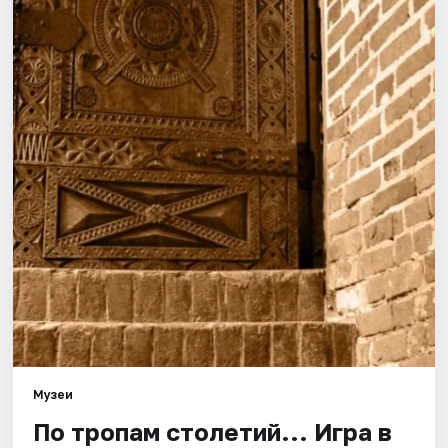
Города
Площадки
Артисты
Рейтинги
Музеи
По тропам столетий... Игра в