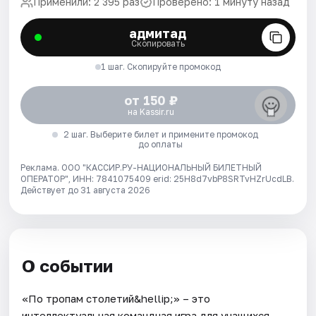
Применили: 2 395 раз
Проверено: 1 минуту назад
адмитад
Скопировать
1 шаг. Скопируйте промокод
от 150 ₽
на Kassir.ru
2 шаг. Выберите билет и примените промокод
до оплаты
Реклама. ООО "КАССИР.РУ-НАЦИОНАЛЬНЫЙ БИЛЕТНЫЙ
ОПЕРАТОР", ИНН: 7841075409 erid: 25H8d7vbP8SRTvHZrUcdLB.
Действует до 31 августа 2026
О событии
«По тропам столетий&hellip;» – это
интеллектуальная командная игра для учащихся