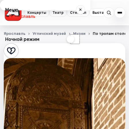
Меню
×
Концерты
Театр
Стендап
Выставки
Квест
Ярославль
Концерты
Ярославль
Угличский музей
Музеи
По тропам столети
Ночной режим
☀
☾
Театр
Стендап
Выставки
Квесты
Экскурсии
События