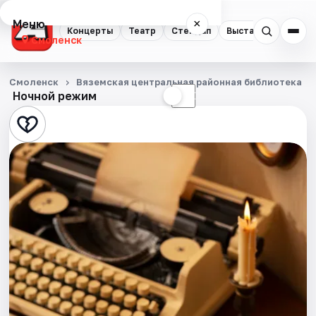
Меню
×
Концерты
Театр
Стендап
Выставки
Экску
Смоленск
Концерты
Смоленск
Вяземская центральная районная библиотека
Ночной режим
☀
☾
Театр
Стендап
Выставки
Экскурсии
Спорт
События