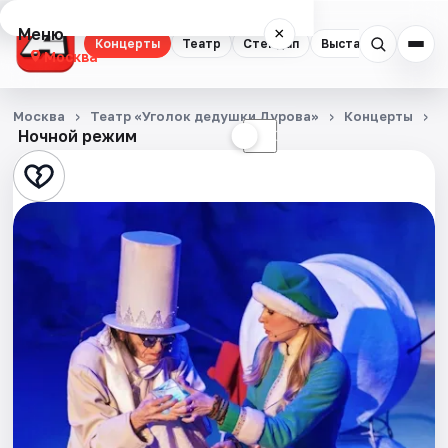
Меню
×
Концерты
Театр
Стендап
Выставки
Квест
Москва
Концерты
Москва
Театр «Уголок дедушки Дурова»
Концерты
П
Ночной режим
☀
☾
Театр
Стендап
Выставки
Квесты
Экскурсии
Спорт
События