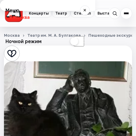
Меню
×
Концерты
Театр
Стендап
Выставки
Квест
Москва
Концерты
Москва
Театр им. М. А. Булгакова
Пешеходные экскурси
Ночной режим
☀
☾
Театр
Стендап
Выставки
Квесты
Экскурсии
Спорт
События