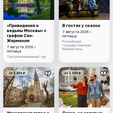
«Привидения и
В гостях у сказки
ведьмы Москвы» с
7 августа 2026 •
графом Сен-
пятница
Жерменом
Российская
государственная
7 августа 2026 •
библиотека
пятница
Театрализованный тур
от 1 334 ₽
от 1 200 ₽