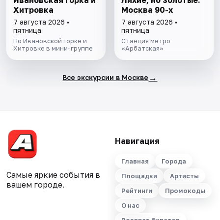
Ивановская горка и
Лихие, но золотые:
Хитровка
Москва 90-х
7 августа 2026 •
7 августа 2026 •
пятница
пятница
По Ивановской горке и
Станция метро
Хитровке в мини-группе
«Арбатская»
→
Все экскурсии в Москве
Навигация
Главная
Города
Самые яркие события в
Площадки
Артисты
вашем городе.
Рейтинги
Промокоды
О нас