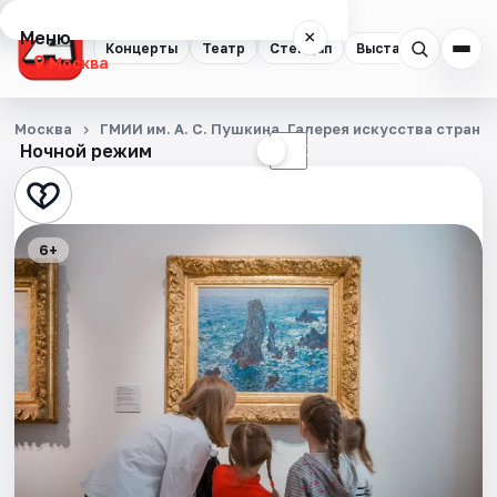
Меню
×
Концерты
Театр
Стендап
Выставки
Квест
Москва
Концерты
Москва
ГМИИ им. А. С. Пушкина. Галерея искусства стран 
Ночной режим
☀
☾
Театр
Стендап
6+
Выставки
Квесты
Экскурсии
Спорт
События