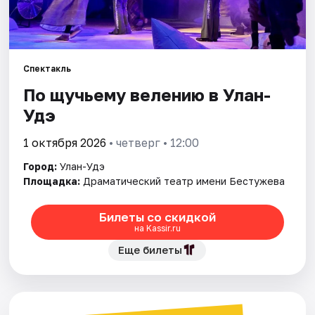
Площадки
Артисты
Рейтинги
Спектакль
По щучьему велению в Улан-
Удэ
1 октября 2026
• четверг • 12:00
Город:
Улан-Удэ
Площадка:
Драматический театр имени Бестужева
Билеты со скидкой
на Kassir.ru
Еще билеты