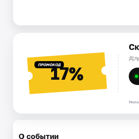
Города
Площадки
Ск
Артисты
П
Рейтинги
ПРОМОКОД
17%
Рекла
О событии