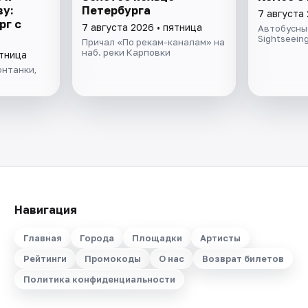
ву:
Петербурга
7 августа 
рг с
7 августа 2026 • пятница
Автобусные
Sightseein
Причал «По рекам-каналам» на
наб. реки Карповки
ятница
нтанки,
Навигация
Главная
Города
Площадки
Артисты
Рейтинги
Промокоды
О нас
Возврат билетов
Политика конфиденциальности