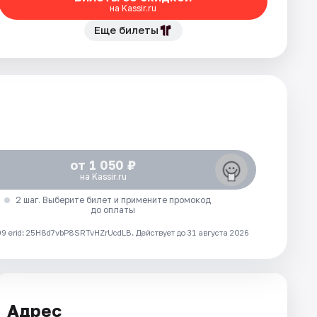
на Kassir.ru
Еще билеты
от 1 050 ₽
на Kassir.ru
2 шаг. Выберите билет и примените промокод
до оплаты
 erid: 25H8d7vbP8SRTvHZrUcdLB.
Действует до 31 августа 2026
Адрес