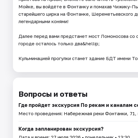
Мойке, вы войдёте в Фонтанку и помахав Чижику-Пы
старейшего цирка на Фонтанке, Шереметьевского дво
легендарными конями!
Далее перед вами предстанет мост Ломоносова со с
городе осталось только два&hellip;
Кульминацией прогулки станет здание БДТ имени То
Вопросы и ответы
Где пройдет экскурсия По рекам и каналам с
Место проведения:
Набережная реки Фонтанки, 71, 
Когда запланирован экскурсия?
Дата и время:
27 июля 2026
• понедельник • 13:30.