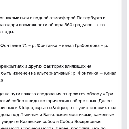
познакомиться с водной атмосферой Петербурга и
лагодаря возможности обзора 360 градусов – это
с воды.
Фонтанке 71 – р. Фонтанка – канал Грибоедова – р.
перекрытиях и других факторах влияющих на
быть изменен на альтернативный: р. Фонтанка — Канал
ка
де на пути вашего следования откроются обзору «Три
вский собор и виды исторических набережных. Далее
аринных и &ldquo;скрытых&rdquo; от туристических глаз
едова под Львиным и Банковским мостиками, каменным
 увидите Казанский собор и Собор Воскресения
ный мост (Тройной мост). Далее, прогулявшись по