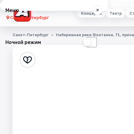
Меню
×
Концерты
Театр
С
Санкт-Петербург
Концерты
Санкт-Петербург
Набережная реки Фонтанки, 71, прич
Ночной режим
☀
☾
Театр
Стендап
Выставки
Квесты
Экскурсии
Спорт
События