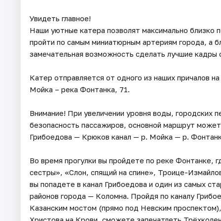
Увидеть главное!
Наши уютные катера позволят максимально близко 
пройти по самым миниатюрным артериям города, а б
замечательная возможность сделать лучшие кадры 
Катер отправляется от одного из наших причалов на 
Мойка – река Фонтанка, 71.
Внимание! При увеличении уровня воды, городских 
безопасность пассажиров, основной маршрут может 
Грибоедова — Крюков канал — р. Мойка — р. Фонтан
Во время прогулки вы пройдете по реке Фонтанке, г
сестры», «Слон, спящий на спине», Троице-Измайло
вы попадете в канал Грибоедова и один из самых ст
районов города — Коломна. Пройдя по каналу Грибо
Казанским мостом (прямо под Невским проспектом),
Христова на Крови, сможете запечатлеть Трёхколен