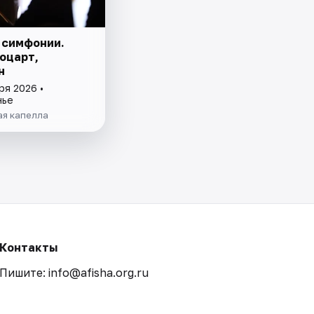
 симфонии.
оцарт,
н
ря 2026 •
нье
ая капелла
Контакты
Пишите: info@afisha.org.ru