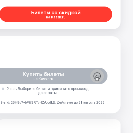
Билеты со скидкой
на Kassir.ru
Купить билеты
на Kassir.ru
2 шаг. Выберите билет и примените промокод
до оплаты
 erid: 25H8d7vbP8SRTvHZrUcdLB.
Действует до 31 августа 2026