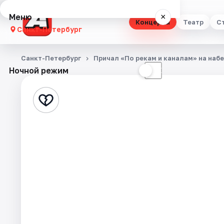
Меню
×
Концерты
Театр
С
Санкт-Петербург
Концерты
Санкт-Петербург
Причал «По рекам и каналам» на наб
Ночной режим
☀
☾
Театр
Стендап
Выставки
Квесты
Экскурсии
Спорт
События