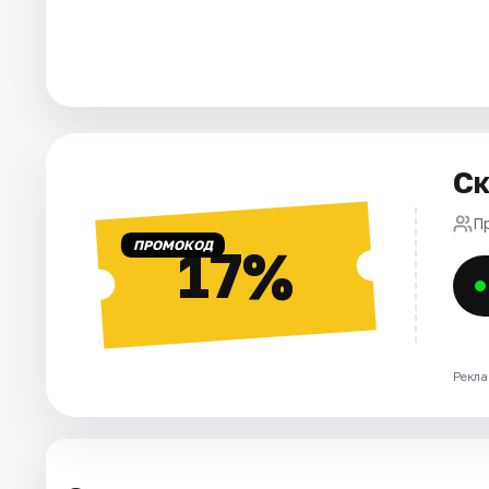
Города
Площадки
Артисты
Ск
Рейтинги
П
ПРОМОКОД
17%
Рекла