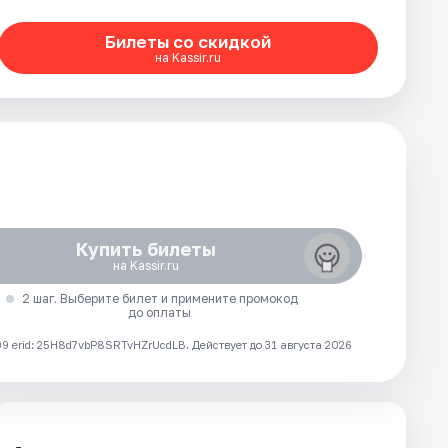
Билеты со скидкой
на Kassir.ru
Купить билеты
на Kassir.ru
2 шаг. Выберите билет и примените промокод
до оплаты
 erid: 25H8d7vbP8SRTvHZrUcdLB.
Действует до 31 августа 2026