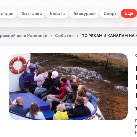
тендап
Выставки
Квесты
Экскурсии
Спорт
Ещё
ережной реки Карповки
События
ПО РЕКАМ И КАНАЛАМ НА