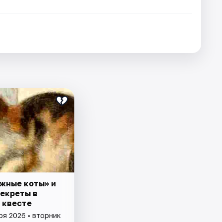
жные коты» и
секреты в
 квесте
ря 2026 • вторник