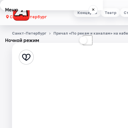
Меню
×
Концерты
Театр
С
Санкт-Петербург
Концерты
Санкт-Петербург
Причал «По рекам и каналам» на наб
Ночной режим
☀
☾
Театр
Стендап
Выставки
Квесты
Экскурсии
Спорт
События