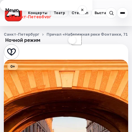
Меню
×
Концерты
Театр
Стендап
Выставки
Квест
Санкт-Петербург
Концерты
Санкт-Петербург
Причал «Набережная реки Фонтанки, 71»
Ночной режим
☀
☾
Театр
Стендап
0+
Выставки
Квесты
Экскурсии
Спорт
События