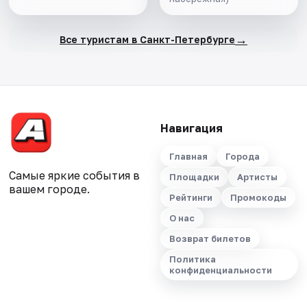
салоне теплохода
→
Все туристам в Санкт-Петербурге
Навигация
Главная
Города
Самые яркие события в
Площадки
Артисты
вашем городе.
Рейтинги
Промокоды
О нас
Возврат билетов
Политика
конфиденциальности