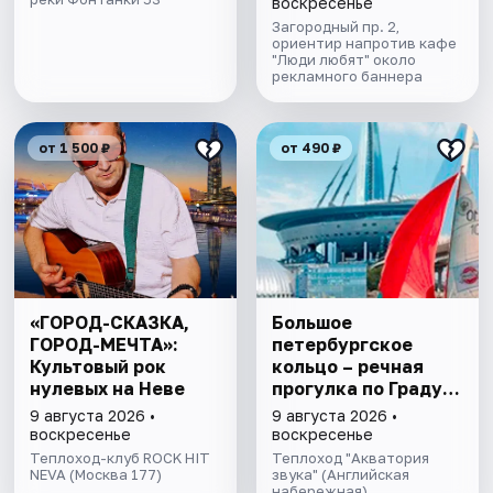
воскресенье
Загородный пр. 2,
ориентир напротив кафе
"Люди любят" около
рекламного баннера
от 1 500 ₽
от 490 ₽
«ГОРОД-СКАЗКА,
Большое
ГОРОД-МЕЧТА»:
петербургское
Культовый рок
кольцо – речная
нулевых на Неве
прогулка пo Граду
на Неве с
9 августа 2026 •
9 августа 2026 •
авторской
воскресенье
воскресенье
экскурсией и живой
Теплоход-клуб ROCK HIT
Теплоход "Акватория
NEVA (Москва 177)
музыкой в тёплом
звука" (Английская
набережная)