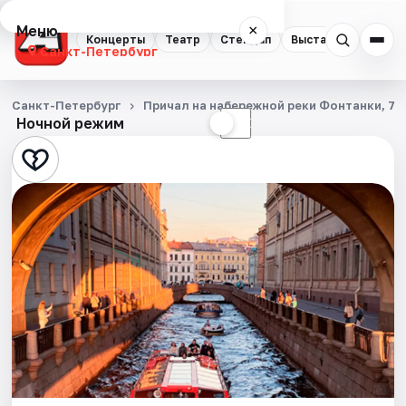
Меню
×
Концерты
Театр
Стендап
Выставки
Квест
Санкт-Петербург
Концерты
Санкт-Петербург
Причал на набережной реки Фонтанки, 71
Ночной режим
☀
☾
Театр
Стендап
Выставки
Квесты
Экскурсии
Спорт
События