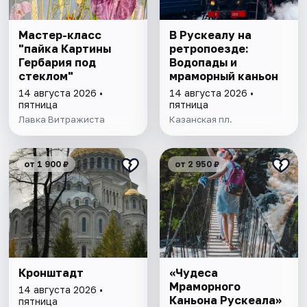
Мастер-класс
В Рускеалу на
"пайка Картины
ретропоезде:
Гербария под
Водопады и
стеклом"
мраморный каньон
14 августа 2026 •
14 августа 2026 •
пятница
пятница
Лавка Витражиста
Казанская пл.
от 1 900 ₽
от 2 950 ₽
Кронштадт
«Чудеса
Мраморного
14 августа 2026 •
Каньона Рускеала»
пятница