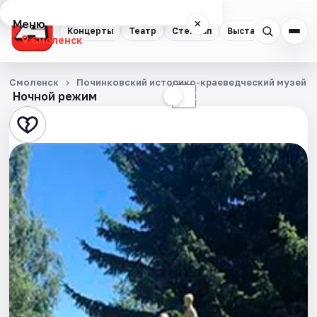
Меню
×
Концерты
Театр
Стендап
Выставки
Экску
Смоленск
Концерты
Смоленск
Починковский историко-краеведческий музей
Ночной режим
☀
☾
Театр
Стендап
Выставки
Экскурсии
Спорт
События