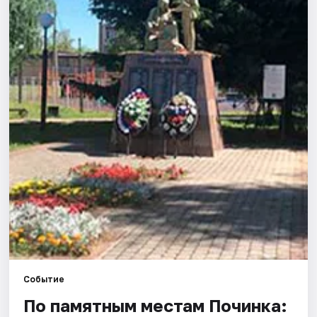
Города
Площадки
Артисты
Рейтинги
Событие
По памятным местам Починка: