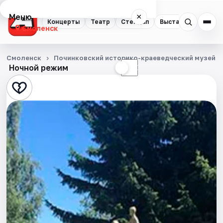
Меню
×
Концерты
Театр
Стендап
Выставки
Экску
Смоленск
Концерты
Смоленск
Починковский историко-краеведческий музей
Ночной режим
☀
☾
Театр
Стендап
Выставки
Экскурсии
Спорт
События