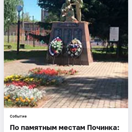
Города
Площадки
Артисты
Рейтинги
Событие
По памятным местам Починка: