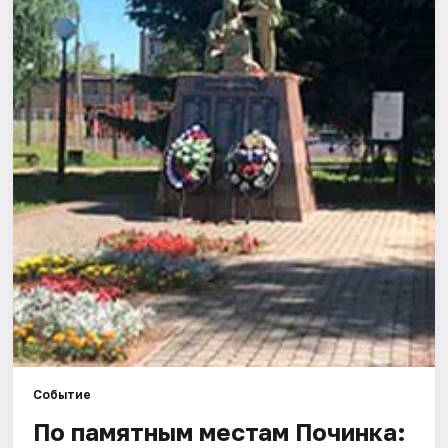
Города
Площадки
Артисты
Рейтинги
Событие
По памятным местам Починка: