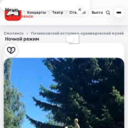
Меню
×
Концерты
Театр
Стендап
Выставки
Экску
Смоленск
Концерты
Смоленск
Починковский историко-краеведческий музей
Ночной режим
☀
☾
Театр
Стендап
Выставки
Экскурсии
Спорт
События