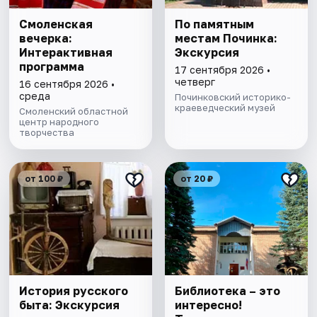
Смоленская
По памятным
вечерка:
местам Починка:
Интерактивная
Экскурсия
программа
17 сентября 2026 •
четверг
16 сентября 2026 •
среда
Починковский историко-
краеведческий музей
Смоленский областной
центр народного
творчества
от 100 ₽
от 20 ₽
История русского
Библиотека – это
быта: Экскурсия
интересно!