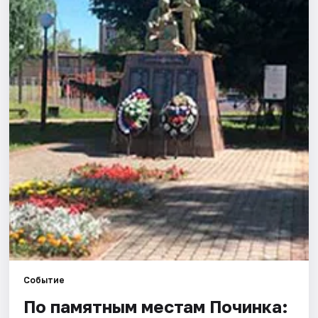
Города
Площадки
Артисты
Рейтинги
Событие
По памятным местам Починка: