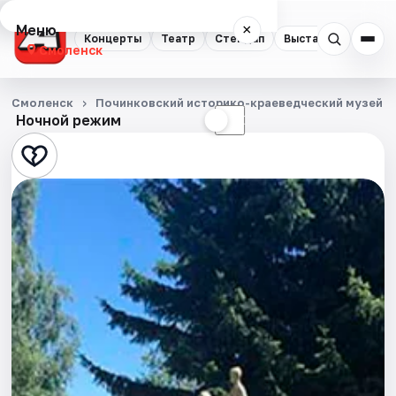
Меню
×
Концерты
Театр
Стендап
Выставки
Экску
Смоленск
Концерты
Смоленск
Починковский историко-краеведческий музей
Ночной режим
☀
☾
Театр
Стендап
Выставки
Экскурсии
Спорт
События