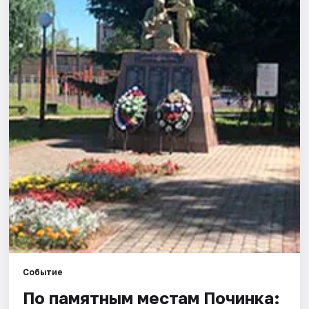
Города
Площадки
Артисты
Рейтинги
Событие
По памятным местам Починка: