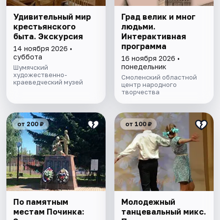
Удивительный мир
Град велик и мног
крестьянского
людьми.
быта. Экскурсия
Интерактивная
программа
14 ноября 2026 •
суббота
16 ноября 2026 •
понедельник
Шумячский
художественно-
Смоленский областной
краеведческий музей
центр народного
творчества
от 200 ₽
от 100 ₽
По памятным
Молодежный
местам Починка:
танцевальный микс.