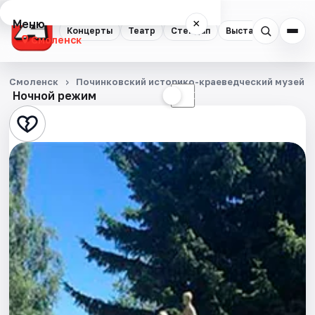
Меню
×
Концерты
Театр
Стендап
Выставки
Экску
Смоленск
Концерты
Смоленск
Починковский историко-краеведческий музей
Ночной режим
☀
☾
Театр
Стендап
Выставки
Экскурсии
Спорт
События