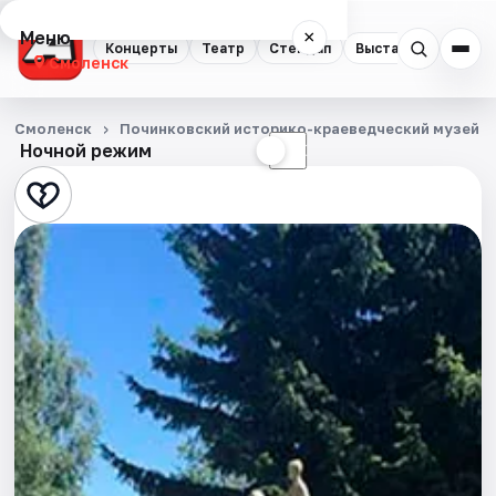
Меню
×
Концерты
Театр
Стендап
Выставки
Экску
Смоленск
Концерты
Смоленск
Починковский историко-краеведческий музей
Ночной режим
☀
☾
Театр
Стендап
Выставки
Экскурсии
Спорт
События