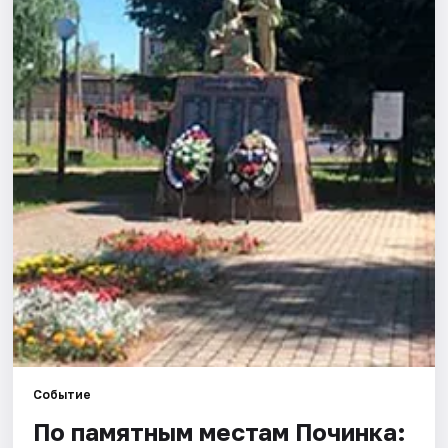
Города
Площадки
Артисты
Рейтинги
Событие
По памятным местам Починка: