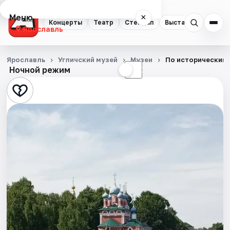
Меню
×
Концерты
Театр
Стендап
Выставки
Квест
Ярославль
Концерты
Ярославль
Угличский музей
Музеи
По историческим 
Ночной режим
☀
☾
Театр
Стендап
Выставки
Квесты
Экскурсии
События