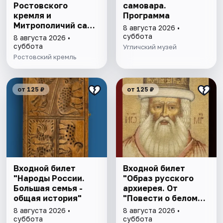
Ростовского
самовара.
кремля и
Программа
Митрополичий сад,
8 августа 2026 •
выставка
суббота
8 августа 2026 •
"Митрополичье
суббота
Угличский музей
варенье"
Ростовский кремль
от 125 ₽
от 125 ₽
Входной билет
Входной билет
"Народы России.
"Образ русского
Большая семья -
архиерея. От
общая история"
"Повести о белом
клобуке" до
8 августа 2026 •
8 августа 2026 •
восстановления
суббота
суббота