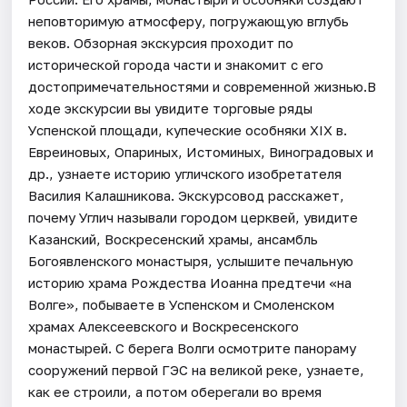
неповторимую атмосферу, погружающую вглубь
веков. Обзорная экскурсия проходит по
исторической города части и знакомит с его
достопримечательностями и современной жизнью.В
ходе экскурсии вы увидите торговые ряды
Успенской площади, купеческие особняки XIX в.
Евреиновых, Опариных, Истоминых, Виноградовых и
др., узнаете историю угличского изобретателя
Василия Калашникова. Экскурсовод расскажет,
почему Углич называли городом церквей, увидите
Казанский, Воскресенский храмы, ансамбль
Богоявленского монастыря, услышите печальную
историю храма Рождества Иоанна предтечи «на
Волге», побываете в Успенском и Смоленском
храмах Алексеевского и Воскресенского
монастырей. С берега Волги осмотрите панораму
сооружений первой ГЭС на великой реке, узнаете,
как ее строили, а потом оберегали во время