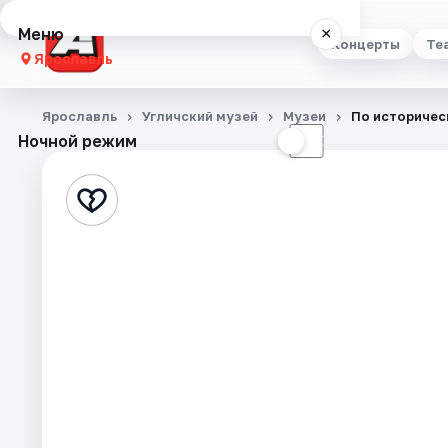
Меню
×
Концерты
Те
Ярославль
Концерты
Ярославль
Угличский музей
Музеи
По историчес
Ночной режим
☀
☾
Театр
Стендап
Выставки
Квесты
Экскурсии
События