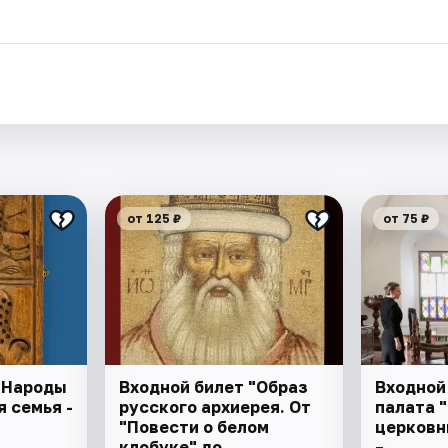
.
от 125 ₽
от 75 ₽
"Народы
Входной билет "Образ
Входной
 семья -
русского архиерея. От
палата 
"
"Повести о белом
церковн
клобуке" до