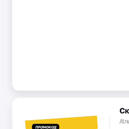
Города
Площадки
Артисты
Рейтинги
Ск
П
ПРОМОКОД