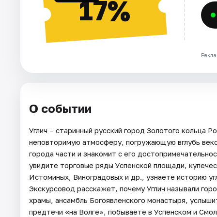
17%
Рекла
О событии
Углич – старинный русский город Золотого кольца Р
неповторимую атмосферу, погружающую вглубь веко
города части и знакомит с его достопримечательно
увидите торговые ряды Успенской площади, купеческ
Истоминых, Виноградовых и др., узнаете историю уг
Экскурсовод расскажет, почему Углич называли гор
храмы, ансамбль Богоявленского монастыря, услыш
предтечи «на Волге», побываете в Успенском и Смо