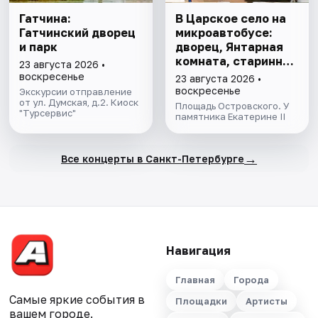
Гатчина:
В Царское село на
Гатчинский дворец
микроавтобусе:
и парк
дворец, Янтарная
комната, старинный
23 августа 2026 •
парк
воскресенье
23 августа 2026 •
воскресенье
Экскурсии отправление
от ул. Думская, д.2. Киоск
Площадь Островского. У
"Турсервис"
памятника Екатерине II
→
Все концерты в Санкт-Петербурге
Навигация
Главная
Города
Самые яркие события в
Площадки
Артисты
вашем городе.