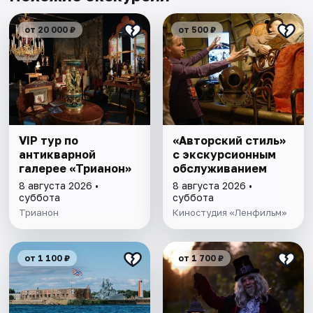
от 20 000 ₽
от 500 ₽
VIP тур по
«Авторский стиль»
антикварной
с экскурсионным
галерее «Трианон»
обслуживанием
8 августа 2026 •
8 августа 2026 •
суббота
суббота
Трианон
Киностудия «Ленфильм»
от 1 100 ₽
от 1 700 ₽