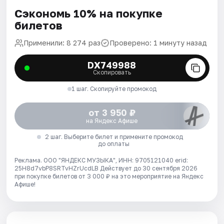
Сэкономь 10% на покупке
билетов
Применили: 8 274 раз
Проверено: 1 минуту назад
DX749988
Скопировать
1 шаг. Скопируйте промокод
от 3 950 ₽
на Яндекс Афише
2 шаг. Выберите билет и примените промокод
до оплаты
Реклама. ООО "ЯНДЕКС МУЗЫКА", ИНН: 9705121040 erid:
25H8d7vbP8SRTvHZrUcdLB
Действует до 30 сентября 2026
при покупке билетов от 3 000 ₽ на это мероприятие на Яндекс
Афише!