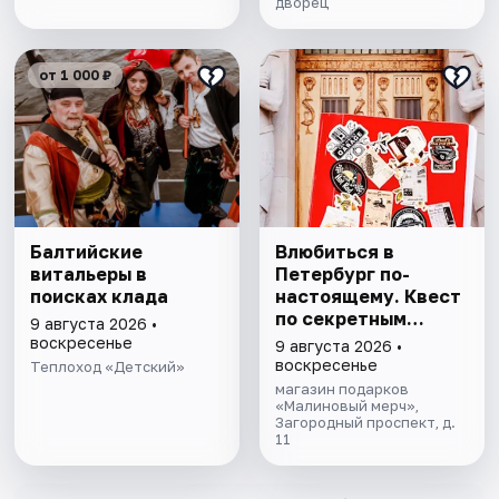
дворец
от 1 000 ₽
Балтийские
Влюбиться в
витальеры в
Петербург по-
поисках клада
настоящему. Квест
по секретным
9 августа 2026 •
местам
воскресенье
9 августа 2026 •
воскресенье
Теплоход «Детский»
магазин подарков
«Малиновый мерч»,
Загородный проспект, д.
11