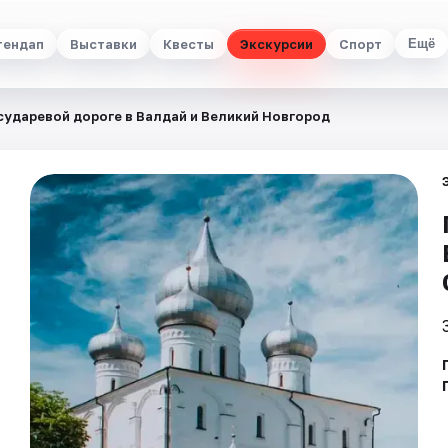
тендап
Выставки
Квесты
Экскурсии
Спорт
Ещё
сударевой дороге в Валдай и Великий Новгород