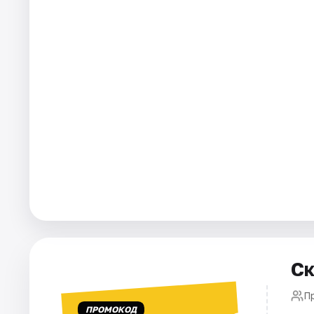
Города
Площадки
Артисты
Рейтинги
Ск
П
ПРОМОКОД