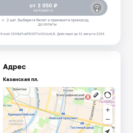
от 3 950 ₽
на Kassir.ru
2 шаг. Выберите билет и примените промокод
до оплаты
 erid: 25H8d7vbP8SRTvHZrUcdLB.
Действует до 31 августа 2026
Адрес
Казанская пл.