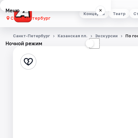
Меню
×
Концерты
Театр
С
Санкт-Петербург
Концерты
Санкт-Петербург
Казанская пл.
Экскурсии
По го
Ночной режим
☀
☾
Театр
Стендап
Выставки
Квесты
Экскурсии
Спорт
События