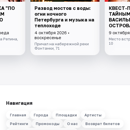
А "ПО
Развод мостов с воды:
КВЕСТ-П
АМ
огни ночного
ТАЙНЫМ
О
Петербурга и музыка на
ВАСИЛЬ
теплоходе
ОСТРОВ
среда
4 октября 2026 •
9 октября
воскресенье
а Репина,
Место встр
10
Причал на набережной реки
Фонтанки, 71
Навигация
Главная
Города
Площадки
Артисты
Рейтинги
Промокоды
О нас
Возврат билетов