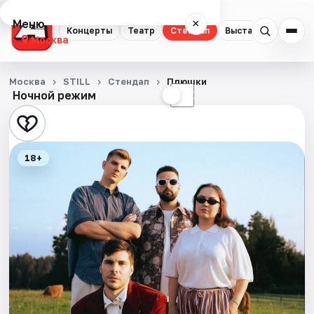
Меню
×
Концерты
Театр
Стендап
Выставки
Квест
Москва
Концерты
Москва
STILL
Стендап
Плюшки
Ночной режим
☀
☾
Театр
Стендап
18+
Выставки
Квесты
Экскурсии
Спорт
События