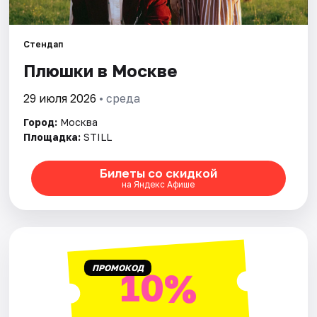
Города
Стендап
Плюшки в Москве
Площадки
29 июля 2026
• среда
Артисты
Город:
Москва
Рейтинги
Площадка:
STILL
Билеты со скидкой
на Яндекс Афише
ПРОМОКОД
10%