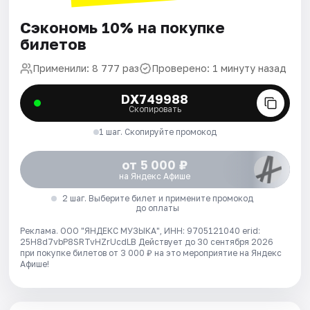
Сэкономь 10% на покупке
билетов
Применили: 8 777 раз
Проверено: 1 минуту назад
DX749988
Скопировать
1 шаг. Скопируйте промокод
от 5 000 ₽
на Яндекс Афише
2 шаг. Выберите билет и примените промокод
до оплаты
Реклама. ООО "ЯНДЕКС МУЗЫКА", ИНН: 9705121040 erid:
25H8d7vbP8SRTvHZrUcdLB
Действует до 30 сентября 2026
при покупке билетов от 3 000 ₽ на это мероприятие на Яндекс
Афише!