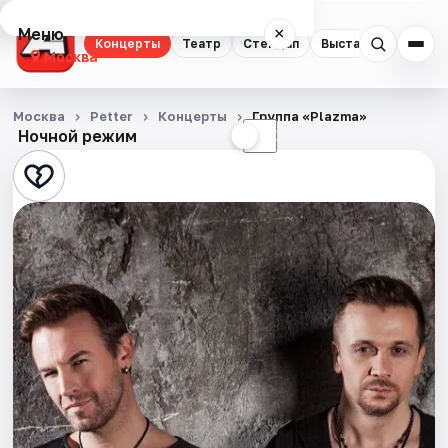
Меню
×
Концерты
Театр
Стендап
Выставки
Квест
Москва
Концерты
Москва
Petter
Концерты
Группа «Plazma»
Ночной режим
☀
☾
Театр
Стендап
Выставки
Квесты
Экскурсии
Спорт
События