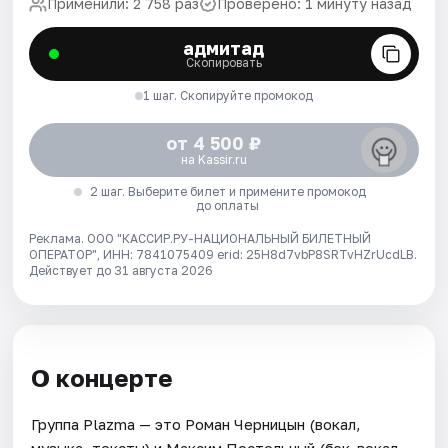
Применили: 2 758 раз
Проверено: 1 минуту назад
адмитад
Скопировать
1 шаг. Скопируйте промокод
от 4 500 ₽
на Kassir.ru
2 шаг. Выберите билет и примените промокод
до оплаты
Реклама. ООО "КАССИР.РУ-НАЦИОНАЛЬНЫЙ БИЛЕТНЫЙ
ОПЕРАТОР", ИНН: 7841075409 erid: 25H8d7vbP8SRTvHZrUcdLB.
Действует до 31 августа 2026
О концерте
Группа Plazma — это Роман Черницын (вокал,
музыка, тексты) и Максим Постельный (бэк-вокал,