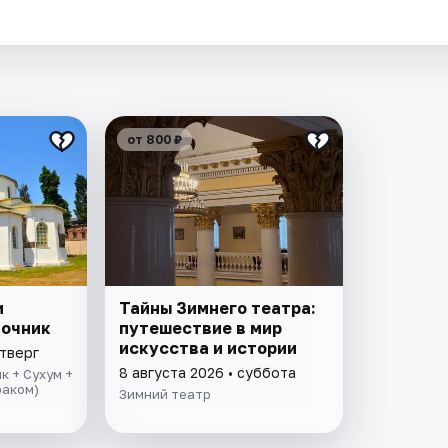
от 800 ₽
и
Тайны Зимнего театра:
точник
путешествие в мир
искусства и истории
етверг
8 августа 2026 • суббота
к + Сухум +
раком)
Зимний театр