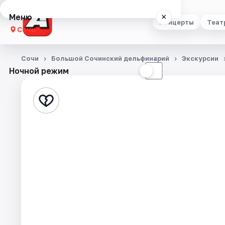
Меню
×
Концерты
Теат
Сочи
Концерты
Сочи
Большой Сочинский дельфинарий
Экскурсии
Ночной режим
☀
☾
Театр
Стендап
Выставки
Квесты
Экскурсии
Спорт
События