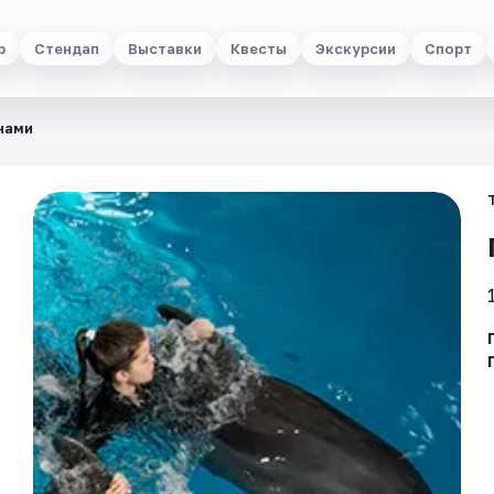
р
Стендап
Выставки
Квесты
Экскурсии
Спорт
нами