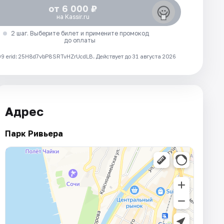
от 6 000 ₽
на Kassir.ru
2 шаг. Выберите билет и примените промокод
до оплаты
 erid: 25H8d7vbP8SRTvHZrUcdLB.
Действует до 31 августа 2026
Адрес
Парк Ривьера