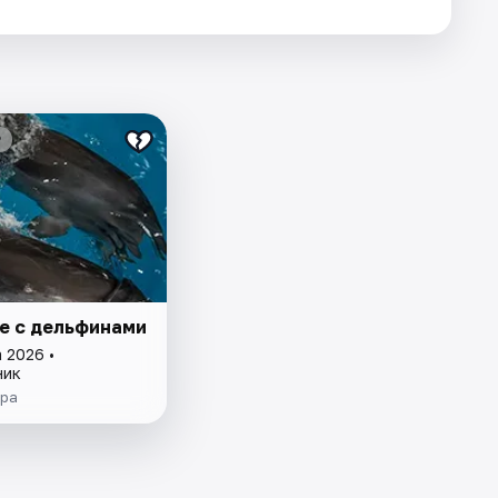
₽
е с дельфинами
 2026 •
ник
ера