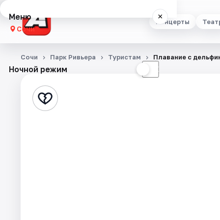
Меню
×
Концерты
Теат
Сочи
Концерты
Сочи
Парк Ривьера
Туристам
Плавание с дельфи
Ночной режим
☀
☾
Театр
Стендап
Выставки
Квесты
Экскурсии
Спорт
События