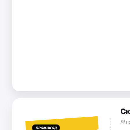
Города
Площадки
Артисты
Рейтинги
Ск
П
ПРОМОКОД