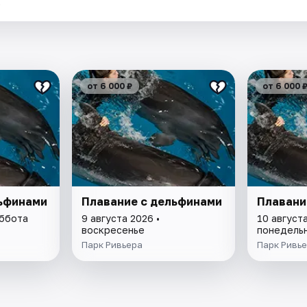
.
от 6 000 ₽
от 6 000 
льфинами
Плавание с дельфинами
Плавани
уббота
9 августа 2026 •
10 августа
воскресенье
понедель
Парк Ривьера
Парк Ривь