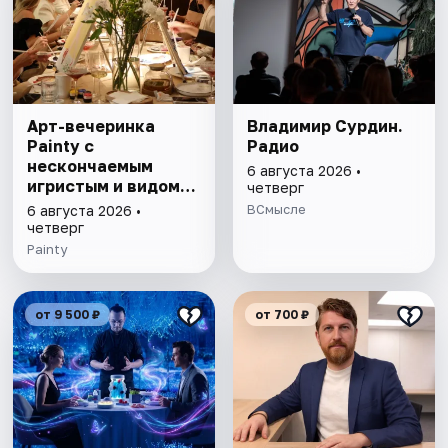
Арт-вечеринка
Владимир Сурдин.
Painty с
Радио
нескончаемым
6 августа 2026 •
игристым и видом
четверг
на Театр им. Андрея
ВСмысле
6 августа 2026 •
Миронова
четверг
Painty
от 9 500 ₽
от 700 ₽