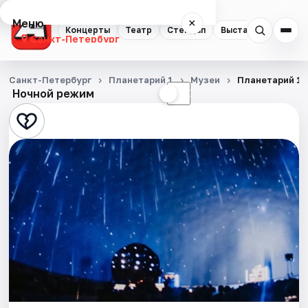
Меню
×
Концерты
Театр
Стендап
Выставки
Квест
Санкт-Петербург
Концерты
Санкт-Петербург
Планетарий 1
Музеи
Планетарий 1
Ночной режим
☀
☾
Театр
Стендап
Выставки
Квесты
Экскурсии
Спорт
События