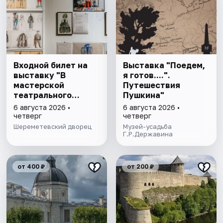
Входной билет на
Выставка "Поедем,
выставку "В
я готов....".
мастерской
Путешествия
театрального
Пушкина"
художника"
6 августа 2026 •
6 августа 2026 •
четверг
четверг
Шереметевский дворец
Музей-усадьба
Г.Р.Державина
от 400 ₽
от 200 ₽