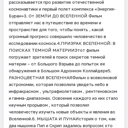
рассказывается про развитие отечественной
космонавтики и первый полет комплекса «Энергия-
Буран»3. От ЗЕМЛИ ДО ВСЕЛЕННОЙ Фильм
отправляет нас в путешествие во времени и
пространстве для того, чтобы понять , какой
огромный прогресс совершило человечество в
исследовании космоса.4.ПРИЗРАК ВСЕЛЕННОЙ: В
ПОИСКАХ ТЕМНОЙ МАТЕРИИЭтот фильм
погружает зрителей в поиск секретов темной
материи – от Большого Взрыва до попыток ее
обнаружения в Большом Адронном Коллайдере5.
РАЗНОЦВЕТНАЯ ВСЕЛЕННАЯФильм о всеволновой
астрономии, которая позволила увидеть небо в
инфракрасном , ультрафиолетовом , рентгеновском
и гамма-диапазонах. Освоение каждого из них стало
научным прорывом , который позволил
человечеству изучить новые объекты и явления во
Вселенной.6. МЫШАТА И ЛУНАИстория о том, как
два мышонка Пип и Скрип задались вопросом: кто