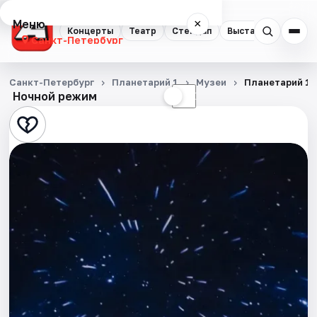
Меню
×
Концерты
Театр
Стендап
Выставки
Квест
Санкт-Петербург
Концерты
Санкт-Петербург
Планетарий 1
Музеи
Планетарий 1
Ночной режим
☀
☾
Театр
Стендап
Выставки
Квесты
Экскурсии
Спорт
События