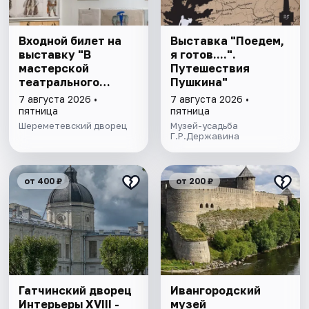
Входной билет на
Выставка "Поедем,
выставку "В
я готов....".
мастерской
Путешествия
театрального
Пушкина"
художника"
7 августа 2026 •
7 августа 2026 •
пятница
пятница
Шереметевский дворец
Музей-усадьба
Г.Р.Державина
от 400 ₽
от 200 ₽
Гатчинский дворец
Ивангородский
Интерьеры ХVIII -
музей