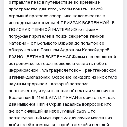
отправляет нас в путешествие во времени и
пространстве для того, чтобы понять , какой
огромный прогресс совершило человечество в
исследовании космоса.4.ПРИЗРАК ВСЕЛЕННОЙ: В
ПОИСКАХ ТЕМНОЙ МАТЕРИИЭтот фильм
погружает зрителей в поиск секретов темной
материи – от Большого Взрыва до попыток ее
обнаружения в Большом Адронном Коллайдере5.
РАЗНОЦВЕТНАЯ ВСЕЛЕННАЯФильм о всеволновой
астрономии, которая позволила увидеть небо в
инфракрасном , ультрафиолетовом , рентгеновском
и гамма-диапазонах. Освоение каждого из них стало
научным прорывом , который позволил
человечеству изучить новые объекты и явления во
Вселенной.6. МЫШАТА И ЛУНАИстория о том, как
два мышонка Пип и Скрип задались вопросом: кто
же ест сияющий на небе Лунный сыр? Это
полнокупольный мультфильм для самых маленьких
любителей космоса, который в легкой и веселой