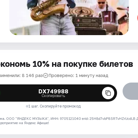
кономь 10% на покупке билетов
рименили: 8 146 раз
Проверено: 1 минуту назад
DX749988
Скопировать
1 шаг. Скопируйте промокод
ма. ООО "ЯНДЕКС МУЗЫКА", ИНН: 9705121040 erid: 25H8d7vbP8SRTvHZrUcdLB
ероприятие на Яндекс Афише!