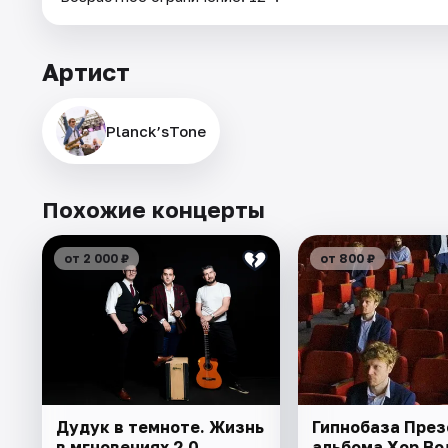
Артист
Planck’sTone
Похожие концерты
от 2 000 ₽
от 800 ₽
Дудук в темноте. Жизнь
Гипнобаза Пре
в мгновениях 2.0
альбома Хор Во