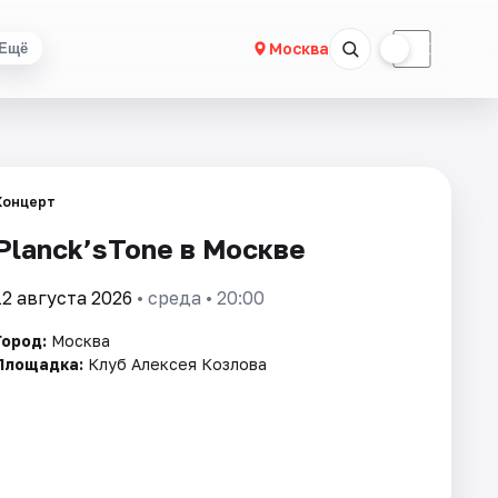
☀
☾
Москва
Ещё
Концерт
Planck’sTone в Москве
12 августа 2026
• среда • 20:00
Город:
Москва
Площадка:
Клуб Алексея Козлова