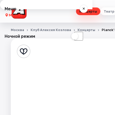
Меню
×
Концерты
Театр
Москва
Концерты
Москва
Клуб Алексея Козлова
Концерты
Planck
Ночной режим
☀
☾
Театр
Стендап
Выставки
Квесты
Экскурсии
Спорт
События