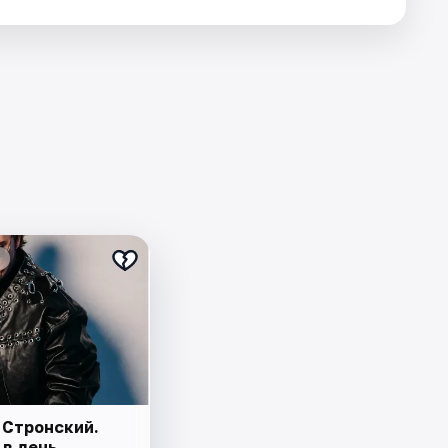
 Стронский.
 в день