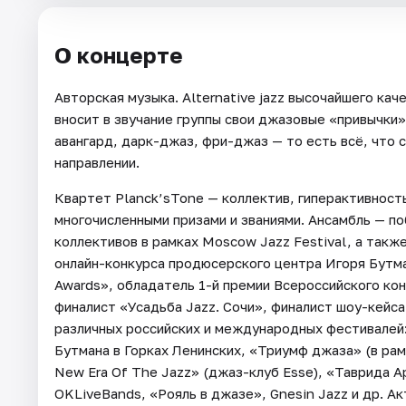
О концерте
Авторская музыка. Alternative jazz высочайшего ка
вносит в звучание группы свои джазовые «привычки»
авангард, дарк-джаз, фри-джаз — то есть всё, что 
направлении.
Квартет Planck’sTone — коллектив, гиперактивност
многочисленными призами и званиями. Ансамбль — п
коллективов в рамках Moscow Jazz Festival, а так
онлайн-конкурса продюсерского центра Игоря Бутма
Awards», обладатель 1-й премии Всероссийского кон
финалист «Усадьба Jazz. Сочи», финалист шоу-кейс
различных российских и международных фестивалей:
Бутмана в Горках Ленинских, «Триумф джаза» (в ра
New Era Of The Jazz» (джаз-клуб Esse), «Таврида А
OKLiveBands, «Рояль в джазе», Gnesin Jazz и др. А