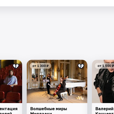
от 1 300 ₽
от 1 500 ₽
зентация
Волшебные миры
Валерий
долей
Миядзаки
Концерт