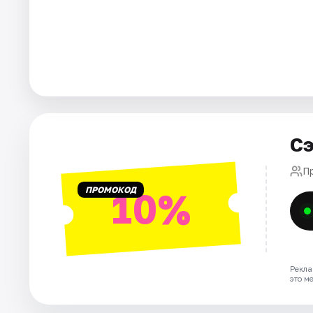
Города
Площадки
Артисты
Рейтинги
Сэ
П
ПРОМОКОД
10%
Рекла
это м