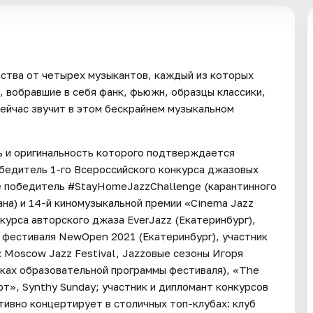
чества от четырех музыкантов, каждый из которых
, вобравшие в себя фанк, фьюжн, образцы классики,
сейчас звучит в этом бескрайнем музыкальном
ь и оригинальность которого подтверждается
обедитель 1-го Всероссийского конкурса джазовых
же победитель #StayHomeJazzChallenge (карантинного
на) и 14-й киномузыкальной премии «Cinema Jazz
курса авторского джаза EverJazz (Екатеринбург),
а фестиваля NewOpen 2021 (Екатеринбург), участник
 Moscow Jazz Festival, Jazzовые сезоны Игоря
мках образовательной программы фестиваля), «The
рт», Synthy Sunday; участник и дипломант конкурсов
ктивно концертирует в столичных топ-клубах: клуб