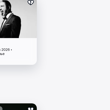
₽
 2026 •
нье