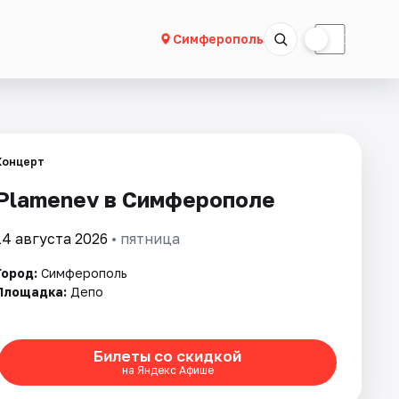
☀
☾
Симферополь
Концерт
Plamenev в Симферополе
14 августа 2026
• пятница
Город:
Симферополь
Площадка:
Депо
Билеты со скидкой
на Яндекс Афише