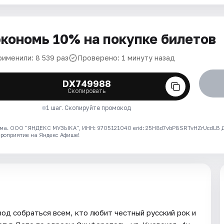
кономь 10% на покупке билетов
рименили: 8 539 раз
Проверено: 1 минуту назад
DX749988
Скопировать
1 шаг. Скопируйте промокод
ма. ООО "ЯНДЕКС МУЗЫКА", ИНН: 9705121040 erid: 25H8d7vbP8SRTvHZrUcdLB
ероприятие на Яндекс Афише!
од собраться всем, кто любит честный русский рок и