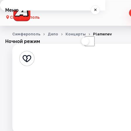
Меню
×
Симферополь
Концерты
Симферополь
Депо
Концерты
Plamenev
Ночной режим
☀
☾
Театр
Стендап
События
Города
Площадки
Артисты