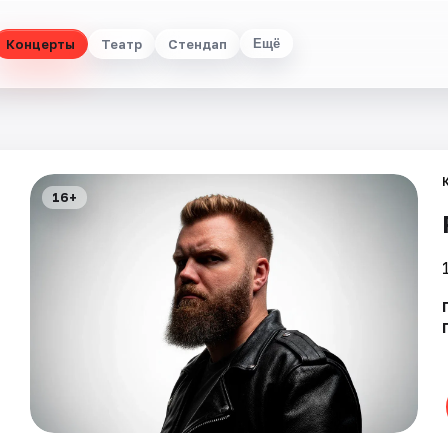
Концерты
Театр
Стендап
Ещё
16+