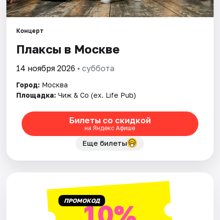
Города
Концерт
Плаксы в Москве
Площадки
14 ноября 2026
• суббота
Артисты
Город:
Москва
Рейтинги
Площадка:
Чиж & Co (ex. Life Pub)
Билеты со скидкой
на Яндекс Афише
Еще билеты
ПРОМОКОД
10%