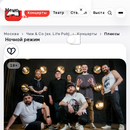
Меню
×
Концерты
Театр
Стендап
Выставки
Квест
Москва
Концерты
Москва
Чиж & Co (ex. Life Pub)
Концерты
Плаксы
Ночной режим
☀
☾
Театр
Стендап
18+
Выставки
Квесты
Экскурсии
Спорт
События