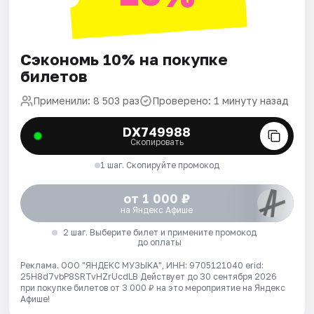
Сэкономь 10% на покупке
билетов
Применили: 8 503 раз
Проверено: 1 минуту назад
DX749988
Скопировать
1 шаг. Скопируйте промокод
от 1 000 ₽
на Яндекс Афише
2 шаг. Выберите билет и примените промокод
до оплаты
Реклама. ООО "ЯНДЕКС МУЗЫКА", ИНН: 9705121040 erid:
25H8d7vbP8SRTvHZrUcdLB
Действует до 30 сентября 2026
при покупке билетов от 3 000 ₽ на это мероприятие на Яндекс
Афише!