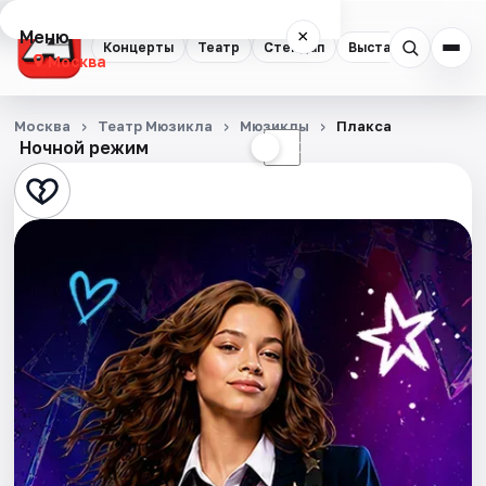
Меню
×
Концерты
Театр
Стендап
Выставки
Квест
Москва
Концерты
Москва
Театр Мюзикла
Мюзиклы
Плакса
Ночной режим
☀
☾
Театр
Стендап
Выставки
Квесты
Экскурсии
Спорт
События