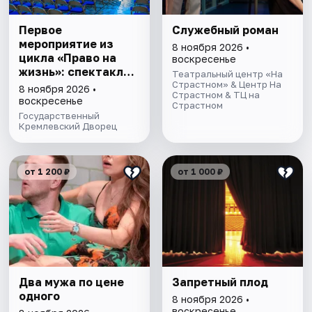
Первое
Служебный роман
мероприятие из
8 ноября 2026 •
цикла «Право на
воскресенье
жизнь»: спектакль
Театральный центр «На
для семейного
Страстном» & Центр На
8 ноября 2026 •
Страстном & ТЦ на
просмотра
воскресенье
Страстном
«Запретный плод»
Государственный
Кремлевский Дворец
от 1 200 ₽
от 1 000 ₽
Два мужа по цене
Запретный плод
одного
8 ноября 2026 •
воскресенье